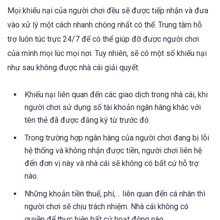
Mọi khiếu nại của người chơi đều sẽ được tiếp nhận và đưa
vào xử lý một cách nhanh chóng nhất có thể. Trung tâm hỗ
trợ luôn túc trực 24/7 để có thể giúp đỡ được người chơi
của mình mọi lúc mọi nơi. Tuy nhiên, sẽ có một số khiếu nại
như sau không được nhà cái giải quyết:
Khiếu nại liên quan đến các giao dịch trong nhà cái, khi
người chơi sử dụng số tài khoản ngân hàng khác với
tên thẻ đã được đăng ký từ trước đó.
Trong trường hợp ngân hàng của người chơi đang bị lỗi
hệ thống và không nhận được tiền, người chơi liên hệ
đến đơn vị này và nhà cái sẽ không có bất cứ hỗ trợ
nào.
Những khoản tiền thuế, phí,… liên quan đến cá nhân thì
người chơi sẽ chịu trách nhiệm. Nhà cái không có
quyền để thực hiện bất cứ hoạt động nào.