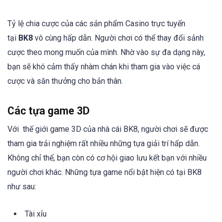
Tỷ lệ chia cược của các sản phẩm Casino trực tuyến
tại
BK8
vô cùng hấp dẫn. Người chơi có thể thay đổi sảnh
cược theo mong muốn của mình. Nhờ vào sự đa dạng này,
bạn sẽ khó cảm thấy nhàm chán khi tham gia vào việc cá
cược và săn thưởng cho bản thân.
Các tựa game 3D
Với thế giới game 3D của nhà cái BK8, người chơi sẽ được
tham gia trải nghiệm rất nhiều những tựa giải trí hấp dẫn.
Không chỉ thế, bạn còn có cơ hội giao lưu kết bạn với nhiều
người chơi khác. Những tựa game nổi bật hiện có tại BK8
như sau:
Tài xỉu