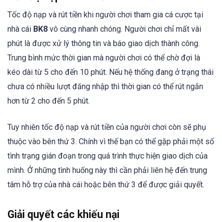
Tốc độ nạp và rút tiền khi người chơi tham gia cá cược tại
nhà cái
BK8
vô cùng nhanh chóng. Người chơi chỉ mất vài
phút là được xử lý thông tin và báo giao dịch thành công.
Trung bình mức thời gian mà người chơi có thể chờ đợi là
kéo dài từ 5 cho đến 10 phút. Nếu hệ thống đang ở trạng thái
chưa có nhiều lượt đăng nhập thì thời gian có thể rút ngắn
hơn từ 2 cho đến 5 phút.
Tuy nhiên tốc độ nạp và rút tiền của người chơi còn sẽ phụ
thuộc vào bên thứ 3. Chính vì thế bạn có thể gặp phải một số
tình trạng gián đoạn trong quá trình thực hiện giao dịch của
mình. Ở những tình huống này thì cần phải liên hệ đến trung
tâm hỗ trợ của nhà cái hoặc bên thứ 3 để được giải quyết.
Giải quyết các khiếu nại