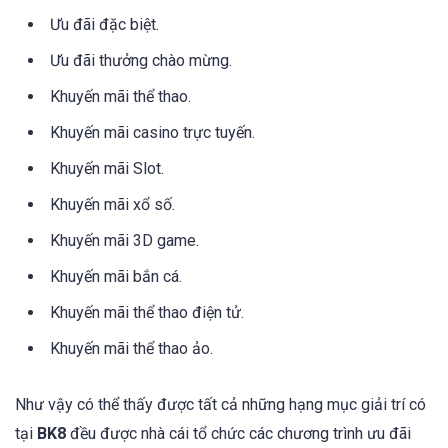
Ưu đãi đặc biệt.
Ưu đãi thưởng chào mừng.
Khuyến mãi thể thao.
Khuyến mãi casino trực tuyến.
Khuyến mãi Slot.
Khuyến mãi xổ số.
Khuyến mãi 3D game.
Khuyến mãi bắn cá.
Khuyến mãi thể thao điện tử.
Khuyến mãi thể thao ảo.
Như vậy có thể thấy được tất cả những hạng mục giải trí có
tại
BK8
đều được nhà cái tổ chức các chương trình ưu đãi