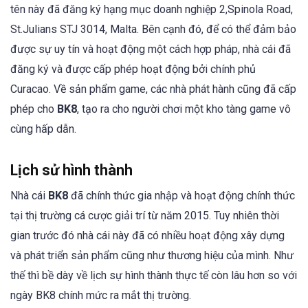
tên này đã đăng ký hạng mục doanh nghiệp 2,Spinola Road,
St.Julians STJ 3014, Malta. Bên cạnh đó, để có thể đảm bảo
được sự uy tín và hoạt động một cách hợp pháp, nhà cái đã
đăng ký và được cấp phép hoạt động bởi chính phủ
Curacao. Về sản phẩm game, các nhà phát hành cũng đã cấp
phép cho
BK8
, tạo ra cho người chơi một kho tàng game vô
cùng hấp dẫn.
Lịch sử hình thành
Nhà cái
BK8
đã chính thức gia nhập và hoạt động chính thức
tại thị trường cá cược giải trí từ năm 2015. Tuy nhiên thời
gian trước đó nhà cái này đã có nhiều hoạt động xây dựng
và phát triển sản phẩm cũng như thương hiệu của mình. Như
thế thì bề dày về lịch sự hình thành thực tế còn lâu hơn so với
ngày BK8 chính mức ra mắt thị trường.