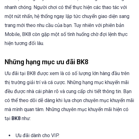
nhanh chóng. Người chơi có thể thực hiện các thao tác với
một nút nhấn, hệ thống ngay lập tức chuyển giao diện sang
trang mới theo nhu cầu của bạn. Tuy nhiên với phiên bản
Mobile, BK8 còn gặp một số tình huống chờ đợi lệnh thực
hiện tương đối lâu.
Những hạng mục ưu đãi BK8
Ưu đãi tại BK8 được xem là có số lượng lớn hàng đầu trên
thị trường giải trí và cá cược. Những hạng mục khuyến mãi
đều được nhà cái phân rõ và cung cấp chi tiết thông tin. Bạn
có thể theo dõi dễ dàng khi lựa chọn chuyên mục khuyến mãi
mà mình quan tâm. Những chuyên mục khuyến mãi hiện có
tại
BK8
như:
Ưu đãi dành cho VIP.