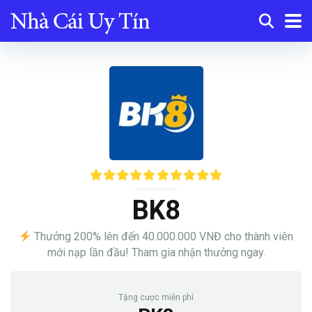
BK8
Thưởng 200% lên đến 40.000.000 VNĐ cho thành viên
mới nạp lần đầu! Tham gia nhận thưởng ngay.
Tặng cược miễn phí