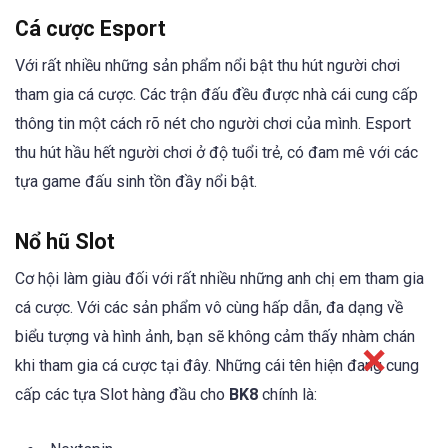
Cá cược Esport
Với rất nhiều những sản phẩm nổi bật thu hút người chơi
tham gia cá cược. Các trận đấu đều được nhà cái cung cấp
thông tin một cách rõ nét cho người chơi của mình. Esport
thu hút hầu hết người chơi ở độ tuổi trẻ, có đam mê với các
tựa game đấu sinh tồn đầy nổi bật.
Nổ hũ Slot
Cơ hội làm giàu đối với rất nhiều những anh chị em tham gia
cá cược. Với các sản phẩm vô cùng hấp dẫn, đa dạng về
biểu tượng và hình ảnh, bạn sẽ không cảm thấy nhàm chán
khi tham gia cá cược tại đây. Những cái tên hiện đang cung
cấp các tựa Slot hàng đầu cho
BK8
chính là: