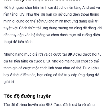
Hỗ trợ người chơi tiến hành cài đặt cho nền tảng Android và
nền tảng IOS. Như thế dù bạn có sử dụng điện thoại thông
minh gì cũng có thể sở hữu cho mình một ứng dụng giải trí
tuyệt vời. Cách thức tải ứng dụng xuống vô cùng dễ dàng, chỉ
cần truy cập vào hệ thống và chọn danh mục tải xuống điện
thoại để tiến hành.
Những hạng mục giải trí và cá cược tại
BK8
đều được hội tụ
đủ tại nền tảng cá cược BK8. Nhờ đó mà người chơi có thể
tham gia cá cược một cách linh hoạt nhất có thể. Dù đi đâu
hay ở thời điểm nào, bạn cũng có thể truy cập ứng dụng để
giải trí.
Tốc độ đường truyền
Tốc độ đường truyền của BK8 được đánh giá là vô cùng