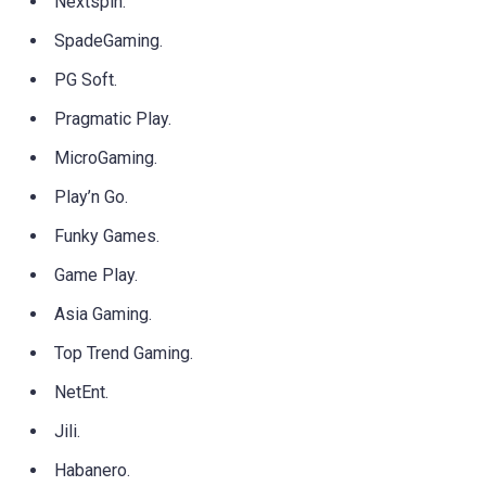
Nextspin.
SpadeGaming.
PG Soft.
Pragmatic Play.
MicroGaming.
Play’n Go.
Funky Games.
Game Play.
Asia Gaming.
Top Trend Gaming.
NetEnt.
Jili.
Habanero.