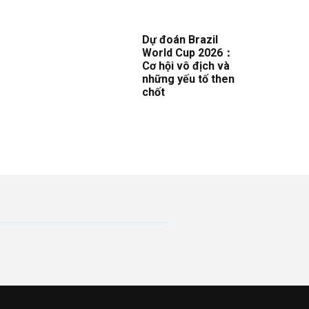
Dự đoán Brazil
World Cup 2026：
Cơ hội vô địch và
những yếu tố then
chốt