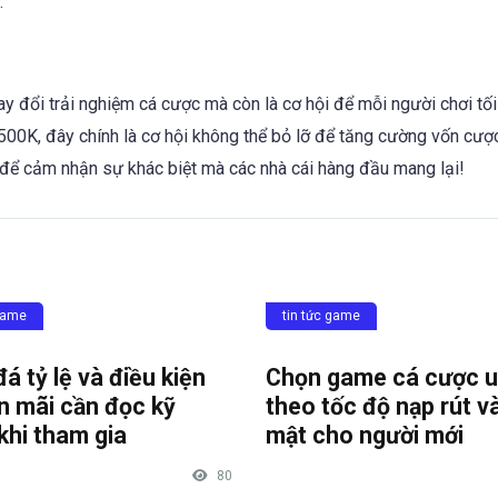
.
y đổi trải nghiệm cá cược mà còn là cơ hội để mỗi người chơi tố
 500K, đây chính là cơ hội không thể bỏ lỡ để tăng cường vốn cư
 để cảm nhận sự khác biệt mà các nhà cái hàng đầu mang lại!
 game
tin tức game
á tỷ lệ và điều kiện
Chọn game cá cược uy
n mãi cần đọc kỹ
theo tốc độ nạp rút v
khi tham gia
mật cho người mới
80