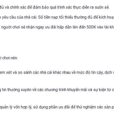
đủ và chính xác để đảm bảo quá trình xác thực diễn ra suôn sẻ.
o yêu cầu của nhà cái. Số tiền nạp tối thiểu thường đủ để kích hoạ
n, người chơi sẽ nhận ngay ưu đãi hấp dẫn lên đến 500K vào tài k
i chơi nên:
xem xét và so sánh các nhà cái khác nhau về mức độ tin cậy, dịch 
 tin thường xuyên về các chương trình khuyến mãi và sự kiện từ 
 quản lý vốn hợp lý, sử dụng phần ưu đãi để thử nghiệm các sản