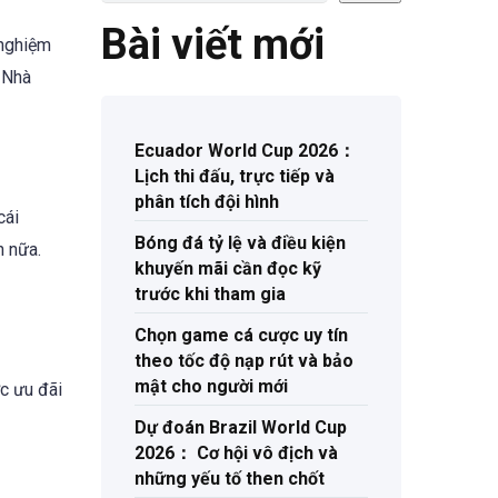
Bài viết mới
 nghiệm
i Nhà
Ecuador World Cup 2026：
Lịch thi đấu, trực tiếp và
phân tích đội hình
cái
Bóng đá tỷ lệ và điều kiện
n nữa.
khuyến mãi cần đọc kỹ
trước khi tham gia
Chọn game cá cược uy tín
theo tốc độ nạp rút và bảo
mật cho người mới
c ưu đãi
Dự đoán Brazil World Cup
2026： Cơ hội vô địch và
những yếu tố then chốt