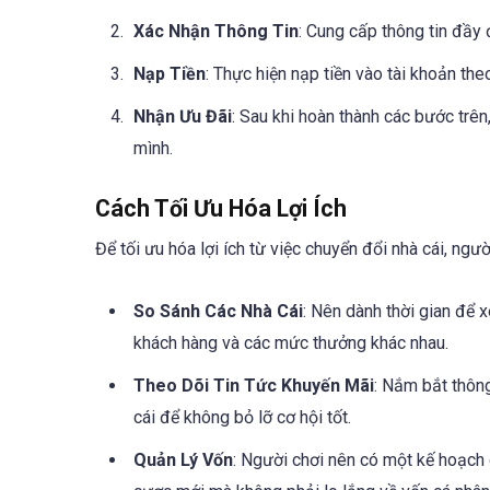
Xác Nhận Thông Tin
: Cung cấp thông tin đầy 
Nạp Tiền
: Thực hiện nạp tiền vào tài khoản the
Nhận Ưu Đãi
: Sau khi hoàn thành các bước trê
mình.
Cách Tối Ưu Hóa Lợi Ích
Để tối ưu hóa lợi ích từ việc chuyển đổi nhà cái, ngườ
So Sánh Các Nhà Cái
: Nên dành thời gian để 
khách hàng và các mức thưởng khác nhau.
Theo Dõi Tin Tức Khuyến Mãi
: Nắm bắt thông
cái để không bỏ lỡ cơ hội tốt.
Quản Lý Vốn
: Người chơi nên có một kế hoạch