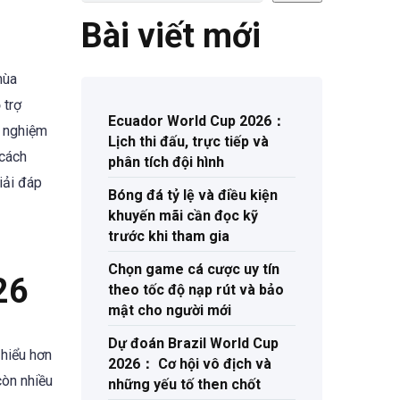
Bài viết mới
mùa
 trợ
Ecuador World Cup 2026：
h nghiệm
Lịch thi đấu, trực tiếp và
 cách
phân tích đội hình
iải đáp
Bóng đá tỷ lệ và điều kiện
khuyến mãi cần đọc kỹ
trước khi tham gia
Chọn game cá cược uy tín
26
theo tốc độ nạp rút và bảo
mật cho người mới
Dự đoán Brazil World Cup
 hiểu hơn
2026： Cơ hội vô địch và
còn nhiều
những yếu tố then chốt