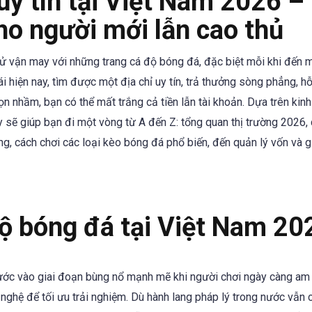
uy tín tại Việt Nam 2026 –
o người mới lẫn cao thủ
ử vận may với những trang cá độ bóng đá, đặc biệt mỗi khi đến 
i hiện nay, tìm được một địa chỉ uy tín, trả thưởng sòng phẳng, hỗ
ọn nhầm, bạn có thể mất trắng cả tiền lẫn tài khoản. Dựa trên kin
y sẽ giúp bạn đi một vòng từ A đến Z: tổng quan thị trường 2026,
, cách chơi các loại kèo bóng đá phổ biến, đến quản lý vốn và g
ộ bóng đá tại Việt Nam 20
bước vào giai đoạn bùng nổ mạnh mẽ khi người chơi ngày càng am
 nghệ để tối ưu trải nghiệm. Dù hành lang pháp lý trong nước vẫn 