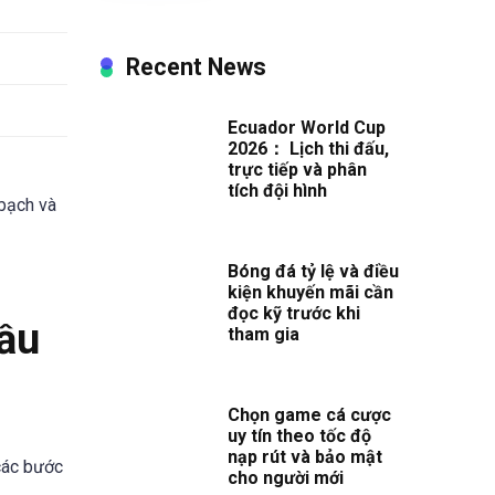
Recent News
Ecuador World Cup
2026： Lịch thi đấu,
trực tiếp và phân
tích đội hình
 bạch và
Bóng đá tỷ lệ và điều
kiện khuyến mãi cần
đọc kỹ trước khi
đầu
tham gia
Chọn game cá cược
uy tín theo tốc độ
nạp rút và bảo mật
 các bước
cho người mới