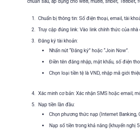
chuẩn sau, áp dụng cho w88, mu88, shbet, 188bet, f
Chuẩn bị thông tin: Số điện thoại, email, tài kh
Truy cập đúng link: Vào link chính thức của nhà c
Đăng ký tài khoản:
Nhấn nút “Đăng ký” hoặc “Join Now”.
Điền tên đăng nhập, mật khẩu, số điện thoạ
Chọn loại tiền tệ là VND, nhập mã giới thi
Xác minh cơ bản: Xác nhận SMS hoặc email; một
Nạp tiền lần đầu:
Chọn phương thức nạp (Internet Banking, Q
Nạp số tiền trong khả năng (khuyến nghị 5