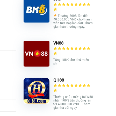
Thưởng 200% lên đến
40.000.000 VNĐ cho thành
viên mới nạp lần đầu! Tham
gia nhận thưởng ngay.
VN88
Tặng 188K chơi thử miễn
phí
QH88
Thường chào mừng tại W88
nhận 100% tiền thưởng lên
tới 4.500.000 VNĐ - Tham
gia nhà cái ngay.