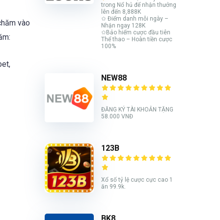
trong Nổ hủ để nhận thưởng
lên đến 8,888K
✩ Điểm danh mỗi ngày –
 chăm vào
Nhận ngay 128K
✩Bảo hiểm cược đầu tiên
năm:
Thể thao – Hoàn tiền cược
100%
et,
NEW88
ĐĂNG KÝ TÀI KHOẢN TẶNG
58.000 VNĐ
123B
Xổ số tỷ lệ cược cực cao 1
ăn 99.9k.
BK8