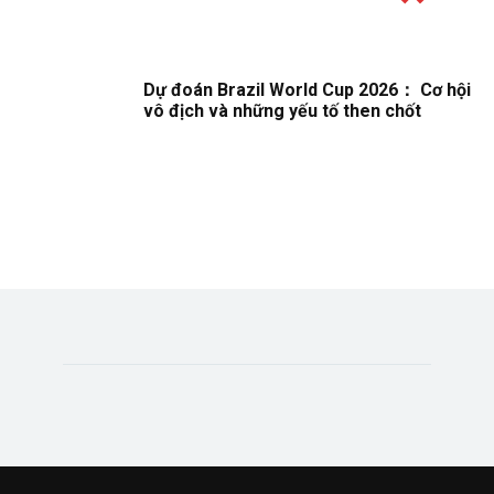
Dự đoán Brazil World Cup 2026： Cơ hội
vô địch và những yếu tố then chốt