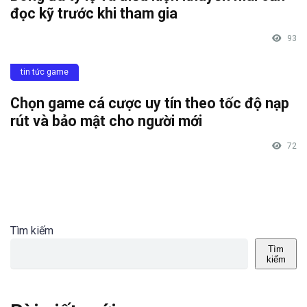
đọc kỹ trước khi tham gia
93
tin tức game
Chọn game cá cược uy tín theo tốc độ nạp
rút và bảo mật cho người mới
72
Tìm kiếm
Tìm
kiếm