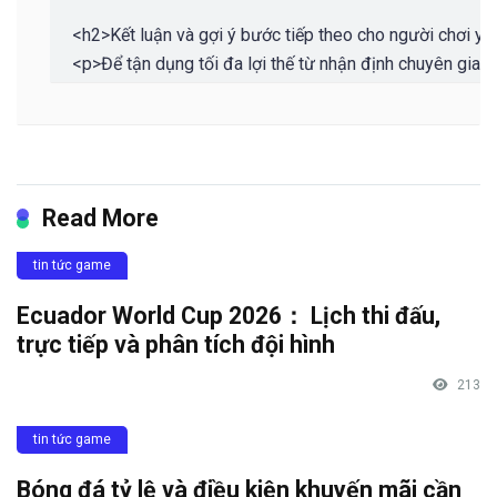
Read More
tin tức game
Ecuador World Cup 2026： Lịch thi đấu,
trực tiếp và phân tích đội hình
213
tin tức game
Bóng đá tỷ lệ và điều kiện khuyến mãi cần