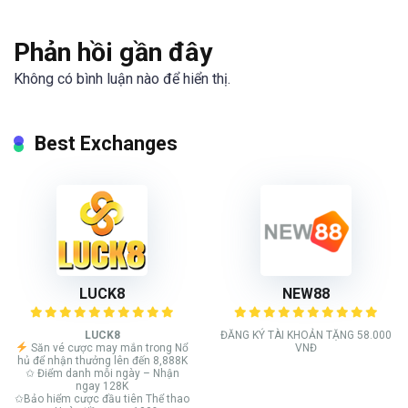
Phản hồi gần đây
Không có bình luận nào để hiển thị.
Best Exchanges
LUCK8
NEW88
LUCK8
ĐĂNG KÝ TÀI KHOẢN TẶNG 58.000
Săn vé cược may mắn trong Nổ
VNĐ
hủ để nhận thưởng lên đến 8,888K
✩ Điểm danh mỗi ngày – Nhận
ngay 128K
✩Bảo hiểm cược đầu tiên Thể thao