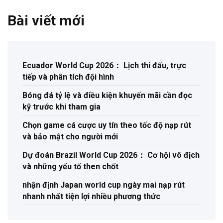
Bài viết mới
Ecuador World Cup 2026： Lịch thi đấu, trực
tiếp và phân tích đội hình
Bóng đá tỷ lệ và điều kiện khuyến mãi cần đọc
kỹ trước khi tham gia
Chọn game cá cược uy tín theo tốc độ nạp rút
và bảo mật cho người mới
Dự đoán Brazil World Cup 2026： Cơ hội vô địch
và những yếu tố then chốt
nhận định Japan world cup ngày mai nạp rút
nhanh nhất tiện lợi nhiều phương thức