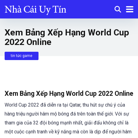
Xem Bảng Xếp Hạng World Cup
2022 Online
tin tức game
Xem Bảng Xếp Hạng World Cup 2022 Online
World Cup 2022 đã diễn ra tại Qatar, thu hút sự chú ý của
hàng triệu người hâm mộ bóng đá trên toàn thế giới. Với sự
tham gia của 32 đội bóng mạnh nhất, giải đấu không chỉ là
một cuộc cạnh tranh về kỹ năng mà còn là dịp để người hâm