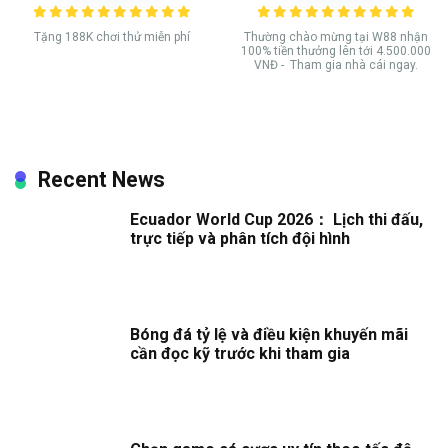
Tặng 188K chơi thử miễn phí
Thường chào mừng tại W88 nhận
100% tiền thưởng lên tới 4.500.000
VNĐ - Tham gia nhà cái ngay.
Recent News
Ecuador World Cup 2026： Lịch thi đấu,
trực tiếp và phân tích đội hình
Bóng đá tỷ lệ và điều kiện khuyến mãi
cần đọc kỹ trước khi tham gia