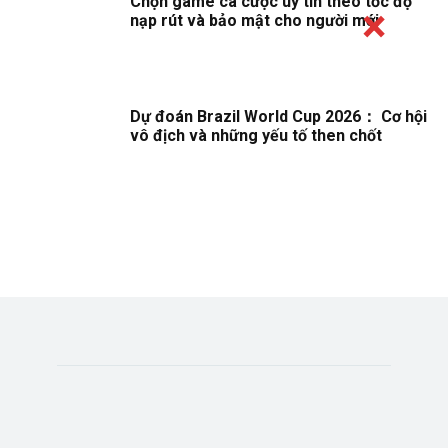
Chọn game cá cược uy tín theo tốc độ
nạp rút và bảo mật cho người mới
Dự đoán Brazil World Cup 2026： Cơ hội
vô địch và những yếu tố then chốt